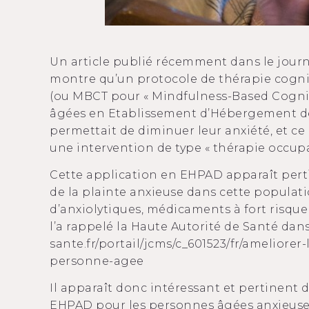
Un article publié récemment dans le journ
montre qu’un protocole de thérapie cogni
(ou MBCT pour « Mindfulness-Based Cognit
âgées en Etablissement d’Hébergement d
permettait de diminuer leur anxiété, et ce
une intervention de type « thérapie occupa
Cette application en EHPAD apparaît pert
de la plainte anxieuse dans cette populatio
d’anxiolytiques, médicaments à fort risque
l’a rappelé la Haute Autorité de Santé dan
sante.fr/portail/jcms/c_601523/fr/ameliore
personne-agee
Il apparaît donc intéressant et pertinent 
EHPAD pour les personnes âgées anxieuses,