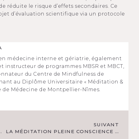
de réduite le risque d’effets secondaires. Ce
rojet d’évaluation scientifique via un protocole
A
en médecine interne et gériatrie, également
et instructeur de programmes MBSR et MBCT,
onnateur du Centre de Mindfulness de
nant au Diplôme Universitaire « Méditation &
té de Médecine de Montpellier-Nîmes.
SUIVANT
DANS LA MALADIE DE PARKINSON
LA MÉDITATION PLEINE CONSCIENCE ENTRAÎNE UNE BAISSE DE LA GLYCÉMIE À JEÛN CHEZ LES PERSONNES EN SURPOIDS