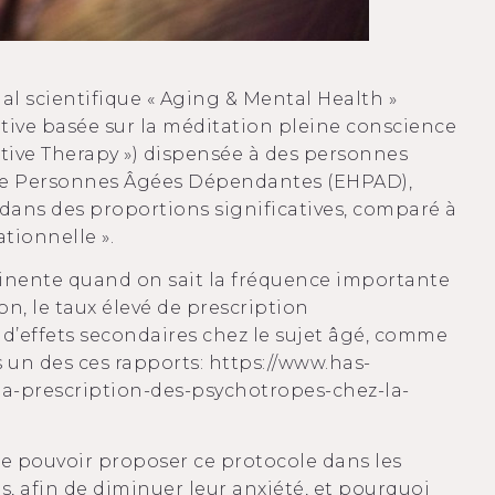
al scientifique «
Aging & Mental Health
»
tive basée sur la méditation pleine conscience
ive Therapy ») dispensée à des personnes
e Personnes Âgées Dépendantes (EHPAD),
 dans des proportions significatives, comparé à
tionnelle ».
inente quand on sait la fréquence importante
n, le taux élevé de prescription
 d’effets secondaires chez le sujet âgé, comme
s un des ces rapports:
https://www.has-
r-la-prescription-des-psychotropes-chez-la-
de pouvoir proposer ce protocole dans les
 afin de diminuer leur anxiété, et pourquoi