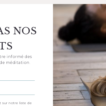
AS NOS
TS
tre informé des
de méditation.
 sur notre liste de