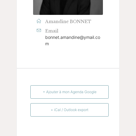
Amandine BONNET
Email
bonnet.amandine@ymail.co
m
+ Ajouter à mon Agenda Google
+ iCal / Outlook export