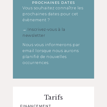
PROCHAINES DATES
Vous souhaitez connaître les
prochaines dates pour cet
évènement ?
→
Inscrivez-vous à la
newsletter
Nous vous informerons par
email lorsque nous aurons
planifié de nouvelles
occurrences.
Tarifs
FINANCEMENT